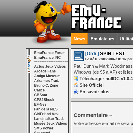
News
Emulateurs
Utilita
EmuFrance Forum
[Ordi.]
SPIN TEST
EmuFrance IRC
Posté le
23/06/2004
à
01:07
par
===================
Paul Dunn & Mark Woodmass on
Actus Jeux Vidéos
Arcade Fans
Windows (de 95 a XP) et lit le
Amiga Museum
Télécharger nullDC v1.0.4
Arkames Trad.
Site Officiel
Bruno C. Zone
Calice
En savoir plus…
CBSata
CPS2Shock
EF-Nes
Fan de la NES
GirlFriend Adv.
Commentaire ¬
Landstalker Trad.
Votre adresse e-mail ne sera p
Musée Jeux Vidéos
SMS Power