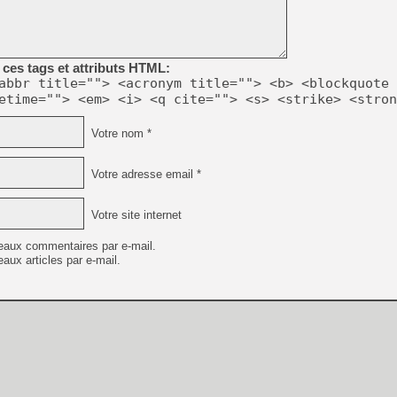
[Mo5] Deux inédits du Virtu
[GK] Le beat'em up The Walk
ces tags et attributs HTML:
[GK] Endless Legend 2 : enf
abbr title=""> <acronym title=""> <b> <blockquote 
etime=""> <em> <i> <q cite=""> <s> <strike> <stron
[LS] [PS5] Le WebKit Userl
Votre nom *
Votre adresse email *
[GK] Oubliez Crazy Taxi, S
[LS] [Switch] NSZ 5.0.0 es
Votre site internet
eaux commentaires par e-mail.
[GK] No More Room in Hell 2
aux articles par e-mail.