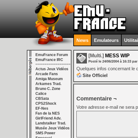
News
Emulateurs
Utilita
EmuFrance Forum
[Multi.]
MESS WIP
EmuFrance IRC
Posté le
24/06/2004
à
16:33
par
===================
Quelques infos concernant le 
Actus Jeux Vidéos
Arcade Fans
Site Officiel
Amiga Museum
Arkames Trad.
Bruno C. Zone
Calice
Commentaire ¬
CBSata
CPS2Shock
Votre adresse e-mail ne sera p
EF-Nes
Fan de la NES
GirlFriend Adv.
Landstalker Trad.
Musée Jeux Vidéos
SMS Power