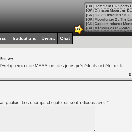
[GK] Comment EA Sports FC
[GK] Crimson Moon : un Dark
[GK] Isle of Reveries : le j
[GK] Moonlighter 2 : The En
[GK] Capcom relance Monste
ires
Traductions
Divers
Chat
[Mo5] Deux inédits du Virtu
[GK] Le beat'em up The Walk
 Eric_Aw
[GK] Endless Legend 2 : enf
développement de MESS lors des jours précédents ont été posté.
0
[LS] [PS5] Le WebKit Userl
[GK] Oubliez Crazy Taxi, S
as publiée.
Les champs obligatoires sont indiqués avec
*
[LS] [Switch] NSZ 5.0.0 es
[GK] No More Room in Hell 2
[GK] Un chatbot Atelier Ryz
[GK] Mémoire cash - Splatte