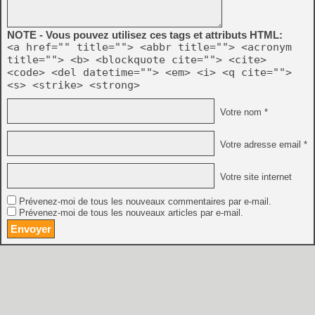
NOTE - Vous pouvez utilisez ces tags et attributs HTML:
<a href="" title=""> <abbr title=""> <acronym
title=""> <b> <blockquote cite=""> <cite>
<code> <del datetime=""> <em> <i> <q cite="">
<s> <strike> <strong>
Votre nom *
Votre adresse email *
Votre site internet
Prévenez-moi de tous les nouveaux commentaires par e-mail.
Prévenez-moi de tous les nouveaux articles par e-mail.