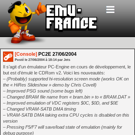
[Console]
PC2E 27/06/2004
Posté le
27/06/2004
à
18:14
par Jets
Il s’agit d’un émulateur PC-Engine en cours de développement, le
but est d’émulé le CDRom v2. Voici les nouveautés:
– (Probably) supported hi-resolution screen mode (works OK on
the « HiRes Slideshow » demo by Chris Covell)
– Improved PSG sound (some bugs left)
– Changed BRAM file name from « bram.bin » to « BRAM.DAT »
– Improved emulation of VDC registers $0C, $0D, and $0E
– Changed VRAM-SATB DMA timing
– VRAM-SATB DMA taking extra CPU cycles is disabled on this
version
– Pressing F5/F7 will save/load state of emulation (mainly for
debug purpose)