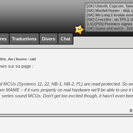
[GK] Mistfall Hunter : déjà 
[GK] Wo Long 2 évolue avec
[GK] Crossfire : un TPS à 100
[LS] [PS5] Premiers signes 
ires
Traductions
Divers
Chat
[Mo5] DOOM arrive en cart
 Eric_Aw
| Source :
cal2
[GK] Bethesda fête les 30 
[GK] Roblox : l'action en B
ews sur sa page :
[GK] Agenda - GeForce NOW
MCUs (Systems 11, 22, NB-1, NB-2, FL) are read-protected. So we
[GK] Devolver Digital en a 
om MAME – if it runs properly on real hardware we’ll be able to use it
 series sound MCUs. Don’t get too excited though, it hasn’t even been
[LS] [PS5] ps5-y2jb-autolo
[GK] Pourquoi Marvel Tokon 
[GK] Test : Restory : Chill
0
[GK] GTA 6 : Rockstar Games
[GK] Hot Wheels Infinite Rus
[GK] Mémoire cash - Secret 
[GK] Résultats Nintendo : 