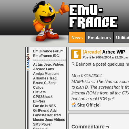
News
Emulateurs
Utilita
EmuFrance Forum
[Arcade]
Arbee WIP
EmuFrance IRC
Posté le
20/07/2004
à
22:20
par
===================
R Belmont a posté quelques n
Actus Jeux Vidéos
Arcade Fans
Amiga Museum
Mon 07/19/2004
Arkames Trad.
MAME/Zinc: The Namco sound 
Bruno C. Zone
to plan B. The screenshot is fr
Calice
CBSata
internal ROMs from all the C7x
CPS2Shock
boot on a real PCB yet.
EF-Nes
Site Officiel
Fan de la NES
GirlFriend Adv.
Landstalker Trad.
Musée Jeux Vidéos
SMS Power
Commentaire ¬