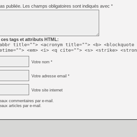
[GK] Déjà des dégraissage
as publiée.
Les champs obligatoires sont indiqués avec
*
[Mo5] Brickboy cherche à r
[GK] Minecraft et ses « Gra
[GK] Beast of Reincarnation
[GK] Ubisoft : fin de parti
[GK] Mémoire cash - Metroid
ces tags et attributs HTML:
[GK] Dan Houser (GTA) défe
[GK] Comment EA Sports FC
abbr title=""> <acronym title=""> <b> <blockquote 
[GK] Crimson Moon : un Dark
etime=""> <em> <i> <q cite=""> <s> <strike> <stron
[GK] Isle of Reveries : le j
[GK] Moonlighter 2 : The En
Votre nom *
[GK] Capcom relance Monste
Votre adresse email *
[Mo5] Deux inédits du Virtu
[GK] Le beat'em up The Walk
Votre site internet
[LTF] Eté 2026 - Séquence 
eaux commentaires par e-mail.
aux articles par e-mail.