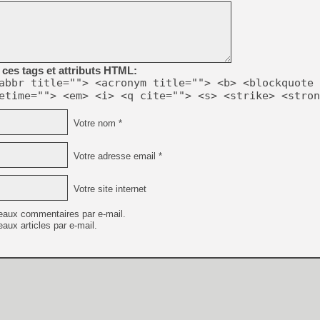
[LS] [PS5] Le WebKit Userl
ces tags et attributs HTML:
[GK] Oubliez Crazy Taxi, S
abbr title=""> <acronym title=""> <b> <blockquote 
etime=""> <em> <i> <q cite=""> <s> <strike> <stron
[LS] [Switch] NSZ 5.0.0 es
Votre nom *
[GK] No More Room in Hell 2
[GK] Un chatbot Atelier Ryz
Votre adresse email *
[GK] Mémoire cash - Splatte
[GK] Nvidia : le prix des 
[GK] Suikoden Star Leap : 
Votre site internet
[Mo5] La mini borne d’arc
eaux commentaires par e-mail.
aux articles par e-mail.