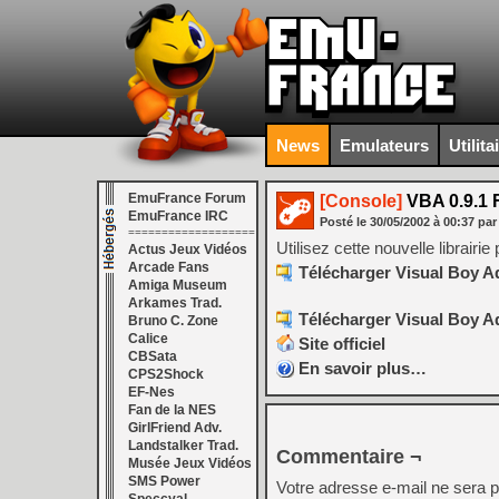
News
Emulateurs
Utilita
EmuFrance Forum
[Console]
VBA 0.9.1 
EmuFrance IRC
Posté le
30/05/2002
à
00:37
par
===================
Utilisez cette nouvelle librair
Actus Jeux Vidéos
Arcade Fans
Télécharger Visual Boy A
Amiga Museum
Arkames Trad.
Télécharger Visual Boy Ad
Bruno C. Zone
Calice
Site officiel
CBSata
En savoir plus…
CPS2Shock
EF-Nes
Fan de la NES
GirlFriend Adv.
Landstalker Trad.
Commentaire ¬
Musée Jeux Vidéos
SMS Power
Votre adresse e-mail ne sera p