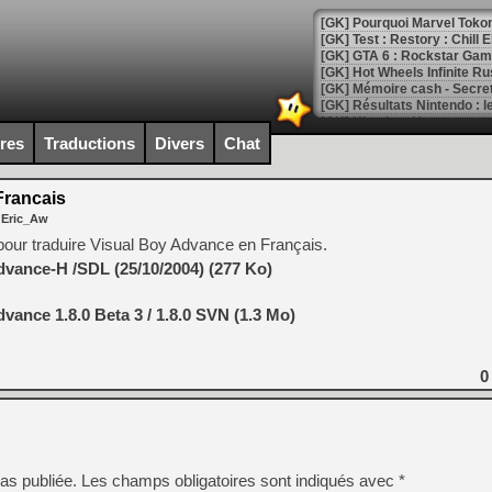
[GK] Pourquoi Marvel Tokon 
[GK] Test : Restory : Chill
[GK] GTA 6 : Rockstar Games
[GK] Hot Wheels Infinite Rus
[GK] Mémoire cash - Secret 
[GK] Résultats Nintendo : 
[GK] Déjà des dégraissage
ires
Traductions
Divers
Chat
[Mo5] Brickboy cherche à r
[GK] Minecraft et ses « Gra
Francais
 Eric_Aw
[GK] Beast of Reincarnation
[GK] Ubisoft : fin de parti
ie pour traduire Visual Boy Advance en Français.
[GK] Mémoire cash - Metroid
dvance-H /SDL (25/10/2004) (277 Ko)
[GK] Dan Houser (GTA) défe
[GK] Comment EA Sports FC
[GK] Crimson Moon : un Dark
vance 1.8.0 Beta 3 / 1.8.0 SVN (1.3 Mo)
[GK] Isle of Reveries : le j
[GK] Moonlighter 2 : The En
[GK] Capcom relance Monste
0
[Mo5] Deux inédits du Virtu
[GK] Le beat'em up The Walk
as publiée.
Les champs obligatoires sont indiqués avec
*
[GK] Endless Legend 2 : enf