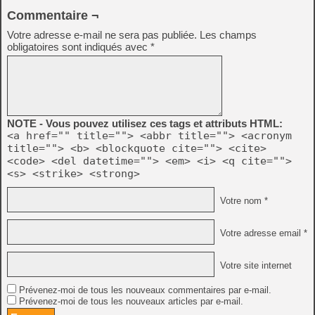
Commentaire ¬
Votre adresse e-mail ne sera pas publiée.
Les champs
obligatoires sont indiqués avec
*
NOTE - Vous pouvez utilisez ces tags et attributs HTML:
<a href="" title=""> <abbr title=""> <acronym
title=""> <b> <blockquote cite=""> <cite>
<code> <del datetime=""> <em> <i> <q cite="">
<s> <strike> <strong>
Votre nom *
Votre adresse email *
Votre site internet
Prévenez-moi de tous les nouveaux commentaires par e-mail.
Prévenez-moi de tous les nouveaux articles par e-mail.