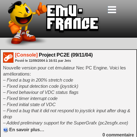
[Console]
Project PC2E (09/11/04)
Posté le
11/09/2004
à
16:51
par Jets
Nouvelle version pour cet émulateur Nec PC Engine. Voici les
améliorations:
– Fixed a bug in 200% stretch code
– Fixed input detection code (joystick)
– Fixed behaviour of VDC status flags
– Fixed timer interrupt code
– Fixed initial state of VDC
– Fixed a bug that it did not respond to joystick input after drag &
drop
– Added preliminary support for the SuperGrafx (pc2esgfx.exe)
En savoir plus…
0
commentaire