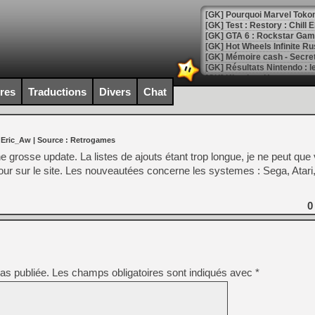
[GK] Pourquoi Marvel Tokon 
[GK] Test : Restory : Chill
[GK] GTA 6 : Rockstar Games
[GK] Hot Wheels Infinite Rus
[GK] Mémoire cash - Secret 
[GK] Résultats Nintendo : 
[GK] Déjà des dégraissage
ires
Traductions
Divers
Chat
[Mo5] Brickboy cherche à r
[GK] Minecraft et ses « Gra
 Eric_Aw
| Source :
Retrogames
[GK] Beast of Reincarnation
[GK] Ubisoft : fin de parti
e grosse update. La listes de ajouts étant trop longue, je ne peut que
[GK] Mémoire cash - Metroid
our sur le site. Les nouveautées concerne les systemes : Sega, Atari
[GK] Dan Houser (GTA) défe
[GK] Comment EA Sports FC
[GK] Crimson Moon : un Dark
[GK] Isle of Reveries : le j
0
[GK] Moonlighter 2 : The En
[GK] Capcom relance Monste
as publiée.
Les champs obligatoires sont indiqués avec
*
[Mo5] Deux inédits du Virtu
[GK] Le beat'em up The Walk
[GK] Endless Legend 2 : enf