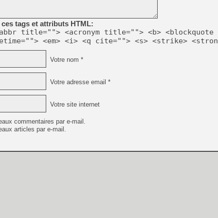
ces tags et attributs HTML:
[LS] [PS5] Le WebKit Userl
abbr title=""> <acronym title=""> <b> <blockquote 
etime=""> <em> <i> <q cite=""> <s> <strike> <stron
[GK] Oubliez Crazy Taxi, S
Votre nom *
[LS] [Switch] NSZ 5.0.0 es
Votre adresse email *
[GK] No More Room in Hell 2
[GK] Un chatbot Atelier Ryz
Votre site internet
[GK] Mémoire cash - Splatte
[GK] Nvidia : le prix des 
eaux commentaires par e-mail.
[GK] Suikoden Star Leap : 
aux articles par e-mail.
[Mo5] La mini borne d’arc