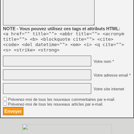
NOTE - Vous pouvez utilisez ces tags et attributs HTML:
<a href="" title=""> <abbr title=""> <acronym
title=""> <b> <blockquote cite=""> <cite>
<code> <del datetime=""> <em> <i> <q cite="">
<s> <strike> <strong>
Votre nom *
Votre adresse email *
Votre site internet
Prévenez-moi de tous les nouveaux commentaires par e-mail.
Prévenez-moi de tous les nouveaux articles par e-mail.