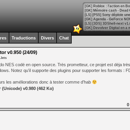
[GK] Roblox : l'action en B
[GK] Agenda - GeForce NOW
[GK] Devolver Digital en a 
[LS] [PS5] ps5-y2jb-autolo
ires
Traductions
Divers
Chat
[GK] Pourquoi Marvel Tokon 
[GK] Test : Restory : Chill
or v0.950 (24/09)
[GK] GTA 6 : Rockstar Games
 Jets
[GK] Hot Wheels Infinite Rus
[GK] Mémoire cash - Secret 
endo NES codé en open source. Très prometteur, ce projet est déja très
[GK] Résultats Nintendo : 
ows. Notez qu’il supporte des plugins pour supporter les formats : 
[GK] Déjà des dégraissage
ours les améliorations donc à tester comme d’hab
[Mo5] Brickboy cherche à r
 (Unicode) v0.980 (462 Ko)
[GK] Minecraft et ses « Gra
[GK] Beast of Reincarnation
[GK] Ubisoft : fin de parti
0
[GK] Mémoire cash - Metroid
[GK] Dan Houser (GTA) défe
[GK] Comment EA Sports FC
[GK] Crimson Moon : un Dark
[GK] Isle of Reveries : le j
[GK] Moonlighter 2 : The En