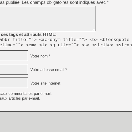
as publiée.
Les champs obligatoires sont indiqués avec
*
[GK] Capcom relance Monste
[Mo5] Deux inédits du Virtu
[GK] Le beat'em up The Walk
ces tags et attributs HTML:
[GK] Endless Legend 2 : enf
abbr title=""> <acronym title=""> <b> <blockquote 
etime=""> <em> <i> <q cite=""> <s> <strike> <stron
[LS] [PS5] Le WebKit Userl
Votre nom *
Votre adresse email *
[GK] Oubliez Crazy Taxi, S
[LS] [Switch] NSZ 5.0.0 es
Votre site internet
[GK] Bethesda fête les 30 
eaux commentaires par e-mail.
aux articles par e-mail.