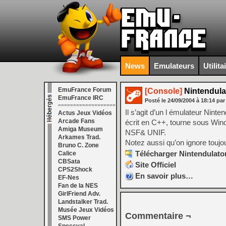
News
Emulateurs
Utilita
EmuFrance Forum
[Console]
Nintendulat
EmuFrance IRC
Posté le
24/09/2004
à
18:14
par
===================
Il s’agit d’un l émulateur Nint
Actus Jeux Vidéos
Arcade Fans
écrit en C++, tourne sous Wind
Amiga Museum
NSF& UNIF.
Arkames Trad.
Notez aussi qu’on ignore touj
Bruno C. Zone
Télécharger Nintendulator
Calice
CBSata
Site Officiel
CPS2Shock
En savoir plus…
EF-Nes
Fan de la NES
GirlFriend Adv.
Landstalker Trad.
Musée Jeux Vidéos
Commentaire ¬
SMS Power