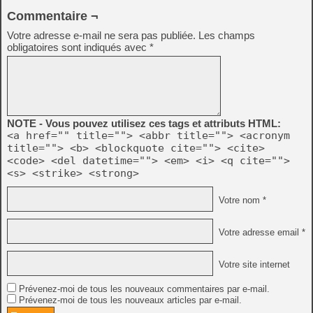
Commentaire ¬
Votre adresse e-mail ne sera pas publiée.
Les champs
obligatoires sont indiqués avec
*
NOTE - Vous pouvez utilisez ces tags et attributs HTML:
<a href="" title=""> <abbr title=""> <acronym
title=""> <b> <blockquote cite=""> <cite>
<code> <del datetime=""> <em> <i> <q cite="">
<s> <strike> <strong>
Votre nom *
Votre adresse email *
Votre site internet
Prévenez-moi de tous les nouveaux commentaires par e-mail.
Prévenez-moi de tous les nouveaux articles par e-mail.