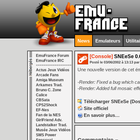
News
Emulateurs
Utilita
EmuFrance Forum
[Console]
SNEeSe 0.
EmuFrance IRC
Posté le
03/06/2002
à
13:13
par
===================
Une nouvelle version de cet ém
Actus Jeux Vidéos
Arcade Fans
Amiga Museum
-Render: Fixed a bug which ca
Arkames Trad.
-Render: Added full mosaic eff
Bruno C. Zone
Calice
CBSata
Télécharger SNEeSe (Dos)
CPS2Shock
Site officiel
EF-Nes
En savoir plus…
Fan de la NES
GirlFriend Adv.
Landstalker Trad.
Musée Jeux Vidéos
SMS Power