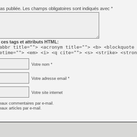
[GK] Ubisoft : fin de parti
[GK] Mémoire cash - Metroid
as publiée.
Les champs obligatoires sont indiqués avec
*
[GK] Dan Houser (GTA) défe
[GK] Comment EA Sports FC
[GK] Crimson Moon : un Dark
[GK] Isle of Reveries : le j
[GK] Moonlighter 2 : The En
[GK] Capcom relance Monste
ces tags et attributs HTML:
abbr title=""> <acronym title=""> <b> <blockquote 
etime=""> <em> <i> <q cite=""> <s> <strike> <stron
[Mo5] Deux inédits du Virtu
[GK] Le beat'em up The Walk
Votre nom *
[GK] Endless Legend 2 : enf
Votre adresse email *
[LS] [PS5] Le WebKit Userl
Votre site internet
eaux commentaires par e-mail.
aux articles par e-mail.