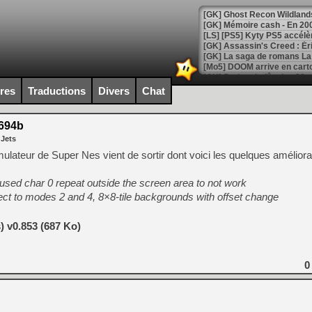
[Mo5] DOOM arrive en cart
[GK] Bethesda fête les 30 
[GK] Roblox : l'action en B
ires
Traductions
Divers
Chat
[GK] Agenda - GeForce NOW
694b
 Jets
[GK] Devolver Digital en a 
ulateur de Super Nes vient de sortir dont voici les quelques améliora
[LS] [PS5] ps5-y2jb-autolo
used char 0 repeat outside the screen area to not work
[GK] Pourquoi Marvel Tokon 
[GK] Test : Restory : Chill
ect to modes 2 and 4, 8×8-tile backgrounds with offset change
[GK] GTA 6 : Rockstar Games
[GK] Hot Wheels Infinite Rus
[GK] Mémoire cash - Secret 
 v0.853 (687 Ko)
[GK] Résultats Nintendo : 
[GK] Déjà des dégraissage
0
[Mo5] Brickboy cherche à r
[GK] Minecraft et ses « Gra
[GK] Beast of Reincarnation