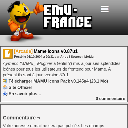
[Arcade]
Mame Icons v0.87u1
Posté le
01/10/2004
à
20:31
par Ange
| Source :
MAMu_
Aymeric ‘MAMu_’ Mugnier
a (enfin ?) mis à jour ses splendides
icônes pour tous les utilisateurs de frontend pour Mame. A
présent ils sont à jour, version 87u1.
Télécharger MAMU Icons Pack v0.145u4 (23.1 Mo)
Site Officiel
En savoir plus…
0
commentaire
Commentaire ¬
Votre adresse e-mail ne sera pas publiée.
Les champs