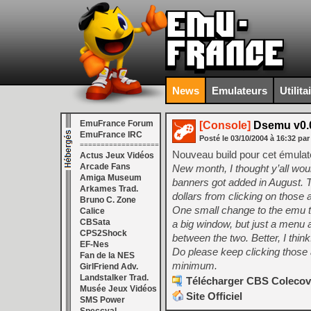
News
Emulateurs
Utilita
EmuFrance Forum
[Console]
Dsemu v0.0
EmuFrance IRC
Posté le
03/10/2004
à
16:32
par
===================
Nouveau build pour cet émulate
Actus Jeux Vidéos
Arcade Fans
New month, I thought y’all wo
Amiga Museum
banners got added in August. T
Arkames Trad.
dollars from clicking on those 
Bruno C. Zone
One small change to the emu to
Calice
CBSata
a big window, but just a menu
CPS2Shock
between the two. Better, I think
EF-Nes
Do please keep clicking those 
Fan de la NES
minimum.
GirlFriend Adv.
Landstalker Trad.
Télécharger CBS Colecovi
Musée Jeux Vidéos
Site Officiel
SMS Power