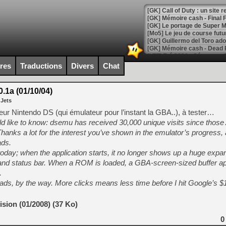
[GK] Le portage de Super M
[Mo5] Le jeu de course fut
[GK] Guillermo del Toro ado
[LTF] Eté 2026 - Séquence 
ires
Traductions
Divers
Chat
[GK] Mistfall Hunter : déjà 
[GK] Wo Long 2 évolue avec
[GK] Crossfire : un TPS à 100
.1a (01/10/04)
[LS] [PS5] Premiers signes 
 Jets
ur Nintendo DS (qui émulateur pour l’instant la GBA..), à tester…
uld like to know: dsemu has received 30,000 unique visits since thos
hanks a lot for the interest you’ve shown in the emulator’s progress,
ads.
[Mo5] DOOM arrive en cart
day; when the application starts, it no longer shows up a huge expan
[GK] Bethesda fête les 30 
 and status bar. When a ROM is loaded, a GBA-screen-sized buffer a
[GK] Roblox : l'action en B
.
ads, by the way. More clicks means less time before I hit Google’s 
[GK] Agenda - GeForce NOW
[GK] Devolver Digital en a 
sion (01/2008) (37 Ko)
[LS] [PS5] ps5-y2jb-autolo
0