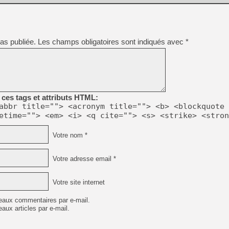
[GK] Pourquoi Marvel Tokon 
[GK] Test : Restory : Chill
[GK] GTA 6 : Rockstar Games
[GK] Hot Wheels Infinite Rus
[GK] Mémoire cash - Secret 
as publiée.
Les champs obligatoires sont indiqués avec
*
[GK] Résultats Nintendo : 
[GK] Déjà des dégraissage
[Mo5] Brickboy cherche à r
[GK] Minecraft et ses « Gra
[GK] Beast of Reincarnation
ces tags et attributs HTML:
[GK] Ubisoft : fin de parti
abbr title=""> <acronym title=""> <b> <blockquote 
[GK] Mémoire cash - Metroid
etime=""> <em> <i> <q cite=""> <s> <strike> <stron
[GK] Dan Houser (GTA) défe
[GK] Comment EA Sports FC
[GK] Crimson Moon : un Dark
Votre nom *
[GK] Isle of Reveries : le j
[GK] Moonlighter 2 : The En
Votre adresse email *
Votre site internet
eaux commentaires par e-mail.
aux articles par e-mail.