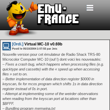
[Ordi.]
Virtual MC-10 v0.69b
Posté le
05/10/2004
à
07:55
par Jets
Nouvelle version pour cet émulateur de Radio Shack TRS-80
Microcolor Computer MC-10 (ouf !) dont voici les nouveautés:
– Fixes a crash bug, which happens when processing files (e.g.
quicktype and cassette) with the « speed up when accessing
files » set to on.
– Better implementation of data direction register $0000 in
keyscan, fix for mcos program which shifts 1s in data direction
register instead of 0s in port.
– Attempt at implementing some of the weirder observations
when reading from the keyscan port at locations other than
$BFFF.
– Bundling program memwina.txt