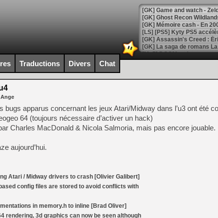
[Mo5] DOOM arrive en cart
[GK] Bethesda fête les 30 
ires
Traductions
Divers
Chat
[GK] Roblox : l'action en B
u4
[GK] Agenda - GeForce NOW
 Ange
[GK] Devolver Digital en a 
 bugs apparus concernant les jeux Atari/Midway dans l’u3 ont été co
eogeo 64 (toujours nécessaire d’activer un hack)
[LS] [PS5] ps5-y2jb-autolo
par Charles MacDonald & Nicola Salmoria, mais pas encore jouable.
[GK] Pourquoi Marvel Tokon 
[GK] Test : Restory : Chill
ze aujourd’hui.
[GK] GTA 6 : Rockstar Games
[GK] Hot Wheels Infinite Rus
[GK] Mémoire cash - Secret 
[GK] Résultats Nintendo : 
g Atari / Midway drivers to crash [Olivier Galibert]
[GK] Déjà des dégraissage
ed config files are stored to avoid conflicts with
[Mo5] Brickboy cherche à r
mentations in memory.h to inline [Brad Oliver]
[GK] Minecraft et ses « Gra
 rendering, 3d graphics can now be seen although