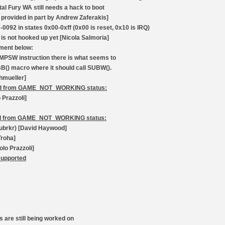
[GK] Beast of Reincarnation
tal Fury WA still needs a hack to boot
[GK] Ubisoft : fin de parti
provided in part by Andrew Zaferakis]
[GK] Mémoire cash - Metroid
[GK] Dan Houser (GTA) défe
092 in states 0x00-0xff (0x00 is reset, 0x10 is IRQ)
[GK] Comment EA Sports FC
e is not hooked up yet [Nicola Salmoria]
[GK] Crimson Moon : un Dark
ment below:
[GK] Isle of Reveries : le j
[GK] Moonlighter 2 : The En
CMPSW instruction there is what seems to
[GK] Capcom relance Monste
BB() macro where it should call SUBW().
chmueller]
ed from GAME_NOT_WORKING status:
 Prazzoli]
[Mo5] Deux inédits du Virtu
[GK] Le beat'em up The Walk
ed from GAME_NOT_WORKING status:
[GK] Endless Legend 2 : enf
kubrkr) [David Haywood]
Troha]
olo Prazzoli]
[LS] [PS5] Premiers signes 
supported
s are still being worked on