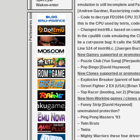
Speccyal
emulation is still incomplete and Fa
Wakoo-enter
[Andrew Gardner, Rasterizing code 
– Code to decrypt FD1094 CPU 317-0
this is the CPU used by tetris, cod
– Changed instr86.c based on com
In the cpu/i86 code emulating the 
be a cut+paste bug: It calls the SU
Line 524 of instr86.c. [Juergen Bu
New Games supported or promot
– Puzzle Club (Yun Sung) [Pierpaolo
– Pop Bingo [David Haywood]
New Clones supported or promot
– Explosive Breaker (parent of ba
– Street Fighter 2 EX (USA) [Brian 
– Top Racer (bootleg, set 2) [Pierpa
New Non-Working games / clones 
– Funny Strip [David Haywood]
unemulated protection?
– Ping Pong Masters ’93
– Twin Brats
– Twins
– Mighty Warriors these four driver