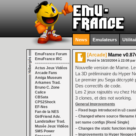
News
Emulateurs
Utilita
EmuFrance Forum
[Arcade]
Mame v0.87
EmuFrance IRC
Posté le
16/10/2004
à
22:08
par
===================
Nouvelle version de Mame. Les
Actus Jeux Vidéos
Arcade Fans
La 3D préliminaire du Hyper N
Amiga Museum
Le premier jeu Sega décrypté 
Arkames Trad.
Des correctifs de code.
Bruno C. Zone
Les 2 jeux rajoutés vu chez Ha
Calice
CBSata
3 clones, et des not working.
CPS2Shock
General Improvements
EF-Nes
– Fixed bugs introduced in u3 causin
Fan de la NES
– Changed where source filename bas
GirlFriend Adv.
Landstalker Trad.
set name configs [René Single]
Musée Jeux Vidéos
– Changes the static function imple
SMS Power
– Improvements to Hyper Neogeo 64