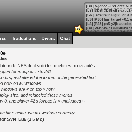
[GK] Agenda - GeForce NOW
[GK] Devolver Digital en a 
[LS] [PS5] ps5-y2jb-autolo
[GK] Pourquoi Marvel Tokon 
[GK] Test : Restory : Chill
ires
Traductions
Divers
Chat
[GK] GTA 6 : Rockstar Games
[GK] Hot Wheels Infinite Rus
[GK] Mémoire cash - Secret 
.0e
[GK] Résultats Nintendo : 
 Jets
[GK] Déjà des dégraissage
lateur de NES dont voici les quelques nouveautés:
upport for mappers: 76, 231
[Mo5] Brickboy cherche à r
 window, and altered the format of the generated text
[GK] Minecraft et ses « Gra
ed now on all windows
[GK] Beast of Reincarnation
 windows are « on top » now
[GK] Ubisoft : fin de parti
isplay size, and relabeled those menus
[GK] Mémoire cash - Metroid
[GK] Dan Houser (GTA) défe
ow 0, and player #2’s joypad is « unplugged »
[GK] Comment EA Sports FC
[GK] Crimson Moon : un Dark
the time being, wasn’t working correctly
[GK] Isle of Reveries : le j
[GK] Moonlighter 2 : The En
or SVN r306 (3.5 Mo)
[GK] Capcom relance Monste