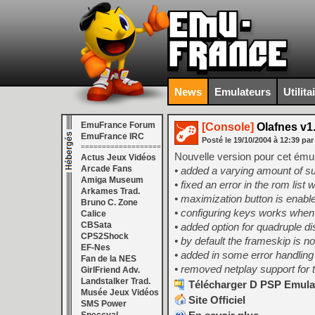
News
Emulateurs
Utilita
EmuFrance Forum
[Console]
Olafnes v1
EmuFrance IRC
Posté le
19/10/2004
à
12:39
par
===================
Nouvelle version pour cet ému
Actus Jeux Vidéos
Arcade Fans
• added a varying amount of s
Amiga Museum
• fixed an error in the rom list
Arkames Trad.
• maximization button is enabl
Bruno C. Zone
• configuring keys works when
Calice
CBSata
• added option for quadruple d
CPS2Shock
• by default the frameskip is n
EF-Nes
• added in some error handling
Fan de la NES
• removed netplay support for 
GirlFriend Adv.
Landstalker Trad.
Télécharger D PSP Emulat
Musée Jeux Vidéos
Site Officiel
SMS Power