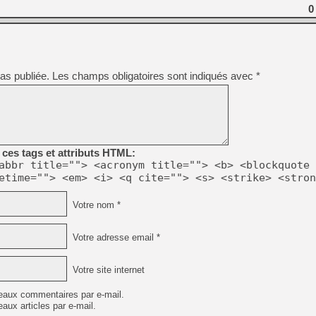
0
[Mo5] Deux inédits du Virtu
[GK] Le beat'em up The Walk
[GK] Endless Legend 2 : enf
as publiée.
Les champs obligatoires sont indiqués avec
*
[LS] [PS5] Le WebKit Userl
[GK] Oubliez Crazy Taxi, S
ces tags et attributs HTML:
abbr title=""> <acronym title=""> <b> <blockquote 
[LS] [Switch] NSZ 5.0.0 es
etime=""> <em> <i> <q cite=""> <s> <strike> <stron
[GK] No More Room in Hell 2
Votre nom *
[GK] Un chatbot Atelier Ryz
Votre adresse email *
Votre site internet
eaux commentaires par e-mail.
aux articles par e-mail.