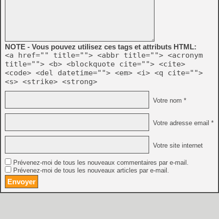
NOTE - Vous pouvez utilisez ces tags et attributs HTML:
<a href="" title=""> <abbr title=""> <acronym
title=""> <b> <blockquote cite=""> <cite>
<code> <del datetime=""> <em> <i> <q cite="">
<s> <strike> <strong>
Votre nom *
Votre adresse email *
Votre site internet
Prévenez-moi de tous les nouveaux commentaires par e-mail.
Prévenez-moi de tous les nouveaux articles par e-mail.