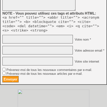
NOTE - Vous pouvez utilisez ces tags et attributs HTML:
<a href="" title=""> <abbr title=""> <acronym
title=""> <b> <blockquote cite=""> <cite>
<code> <del datetime=""> <em> <i> <q cite="">
<s> <strike> <strong>
Votre nom *
Votre adresse email *
Votre site internet
Prévenez-moi de tous les nouveaux commentaires par e-mail.
Prévenez-moi de tous les nouveaux articles par e-mail.