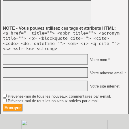
NOTE - Vous pouvez utilisez ces tags et attributs HTML:
<a href="" title=""> <abbr title=""> <acronym
title=""> <b> <blockquote cite=""> <cite>
<code> <del datetime=""> <em> <i> <q cite="">
<s> <strike> <strong>
Votre nom *
Votre adresse email *
Votre site internet
Prévenez-moi de tous les nouveaux commentaires par e-mail.
Prévenez-moi de tous les nouveaux articles par e-mail.