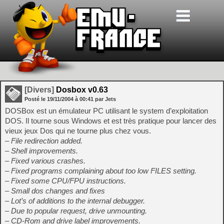
[Divers]
Dosbox v0.63
Posté le
19/11/2004
à
00:41
par Jets
DOSBox est un émulateur PC utilisant le system d’exploitation
DOS. Il tourne sous Windows et est très pratique pour lancer des
vieux jeux Dos qui ne tourne plus chez vous.
– File redirection added.
– Shell improvements.
– Fixed various crashes.
– Fixed programs complaining about too low FILES setting.
– Fixed some CPU/FPU instructions.
– Small dos changes and fixes
– Lot’s of additions to the internal debugger.
– Due to popular request, drive unmounting.
– CD-Rom and drive label improvements.