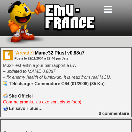
[Arcade]
Mame32 Plus! v0.88u7
Posté le
22/11/2004
à
22:46
par Jets
M32+ est enfin à jour par rapport à u7.
– updated to MAME 0.88u7
– fix enemy health of kuniokun. It is read from real MCU.
Télécharger Commodore C64 (01/2008) (35 Ko)
Site Officiel
Comme promis, les exe sont dispo (seb)
En savoir plus…
0
commentaire