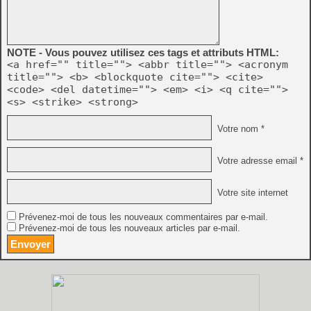
NOTE - Vous pouvez utilisez ces tags et attributs HTML:
<a href="" title=""> <abbr title=""> <acronym
title=""> <b> <blockquote cite=""> <cite>
<code> <del datetime=""> <em> <i> <q cite="">
<s> <strike> <strong>
Votre nom *
Votre adresse email *
Votre site internet
Prévenez-moi de tous les nouveaux commentaires par e-mail.
Prévenez-moi de tous les nouveaux articles par e-mail.