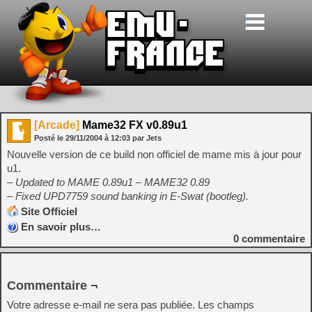
[Arcade]
Mame32 FX v0.89u1
Posté le
29/11/2004
à
12:03
par Jets
Nouvelle version de ce build non officiel de mame mis à jour pour
u1.
– Updated to MAME 0.89u1 – MAME32 0.89
– Fixed UPD7759 sound banking in E-Swat (bootleg).
Site Officiel
En savoir plus…
0
commentaire
Commentaire ¬
Votre adresse e-mail ne sera pas publiée.
Les champs