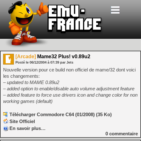
[Arcade]
Mame32 Plus! v0.89u2
Posté le
06/12/2004
à
07:39
par Jets
Nouvelle version pour ce build non officiel de mame/32 dont voici
les changements:
– updated to MAME 0.89u2
– added option to enable/disable auto volume adjustment feature
– added feature to force use drivers icon and change color for non
working games (default)
Télécharger Commodore C64 (01/2008) (35 Ko)
Site Officiel
En savoir plus…
0
commentaire