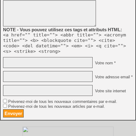
NOTE - Vous pouvez utilisez ces tags et attributs HTML:
<a href="" title=""> <abbr title=""> <acronym
title=""> <b> <blockquote cite=""> <cite>
<code> <del datetime=""> <em> <i> <q cite="">
<s> <strike> <strong>
Votre nom *
Votre adresse email *
Votre site internet
Prévenez-moi de tous les nouveaux commentaires par e-mail.
Prévenez-moi de tous les nouveaux articles par e-mail.