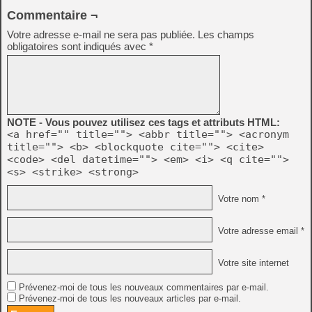
Commentaire ¬
Votre adresse e-mail ne sera pas publiée.
Les champs
obligatoires sont indiqués avec
*
NOTE - Vous pouvez utilisez ces tags et attributs HTML:
<a href="" title=""> <abbr title=""> <acronym
title=""> <b> <blockquote cite=""> <cite>
<code> <del datetime=""> <em> <i> <q cite="">
<s> <strike> <strong>
Votre nom *
Votre adresse email *
Votre site internet
Prévenez-moi de tous les nouveaux commentaires par e-mail.
Prévenez-moi de tous les nouveaux articles par e-mail.