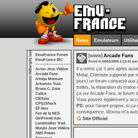
News
Emulateurs
Utilita
EmuFrance Forum
[www]
Arcade Fans
EmuFrance IRC
Posté le
06/01/2005
à
22:41
par
===================
Il a remis ça! 3 ans après avo
Actus Jeux Vidéos
Arcade Fans
Metal_Chimiste supporté par mo
Amiga Museum
jours) un forum consacré aux j
Arkames Trad.
traités, la réparation du mato
Bruno C. Zone
ça sur Arcade Fans, le forum 
Calice
CBSata
Vous pouvez également y accéde
CPS2Shock
PS:
pour l’avant propos, si ça 
EF-Nes
conséquence, Wovou m’a autoris
Fan de la NES
Site Officiel
GirlFriend Adv.
Landstalker Trad.
Musée Jeux Vidéos
SMS Power