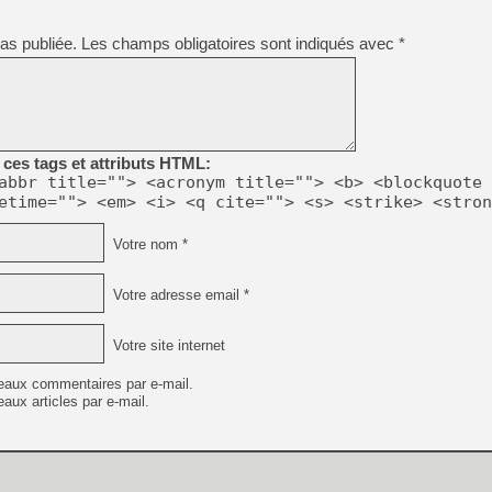
[GK] Résultats Nintendo : 
as publiée.
Les champs obligatoires sont indiqués avec
[GK] Déjà des dégraissage
*
[Mo5] Brickboy cherche à r
[GK] Minecraft et ses « Gra
[GK] Beast of Reincarnation
[GK] Ubisoft : fin de parti
[GK] Mémoire cash - Metroid
ces tags et attributs HTML:
[GK] Dan Houser (GTA) défe
abbr title=""> <acronym title=""> <b> <blockquote 
[GK] Comment EA Sports FC
etime=""> <em> <i> <q cite=""> <s> <strike> <stron
[GK] Crimson Moon : un Dark
[GK] Isle of Reveries : le j
[GK] Moonlighter 2 : The En
Votre nom *
[GK] Capcom relance Monste
Votre adresse email *
[GK] Guillermo del Toro ado
Votre site internet
eaux commentaires par e-mail.
aux articles par e-mail.