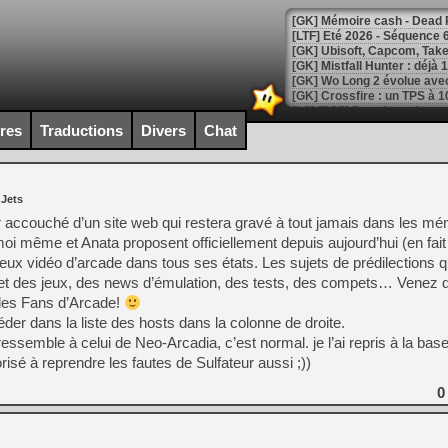
[LTF] Eté 2026 - Séquence 
[GK] Mistfall Hunter : déjà 
[GK] Wo Long 2 évolue avec
[GK] Crossfire : un TPS à 100
[LS] [PS5] Premiers signes 
ires
Traductions
Divers
Chat
 Jets
[Mo5] DOOM arrive en cart
ir accouché d’un site web qui restera gravé à tout jamais dans les m
[GK] Bethesda fête les 30 
i même et Anata proposent officiellement depuis aujourd’hui (en fait
[GK] Roblox : l'action en B
eux vidéo d’arcade dans tous ses états. Les sujets de prédilections q
s et des jeux, des news d’émulation, des tests, des compets… Venez d
[GK] Agenda - GeForce NOW
des Fans d’Arcade!
r dans la liste des hosts dans la colonne de droite.
[GK] Devolver Digital en a 
ressemble à celui de Neo-Arcadia, c’est normal. je l’ai repris à la base
[LS] [PS5] ps5-y2jb-autolo
é à reprendre les fautes de Sulfateur aussi ;))
[GK] Pourquoi Marvel Tokon 
0
[GK] Test : Restory : Chill
[GK] GTA 6 : Rockstar Games
[GK] Hot Wheels Infinite Rus
[GK] Mémoire cash - Secret 