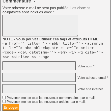
Commentaire ¬
Votre adresse e-mail ne sera pas publiée.
Les champs
obligatoires sont indiqués avec
*
NOTE - Vous pouvez utilisez ces tags et attributs HTML:
<a href="" title=""> <abbr title=""> <acronym
title=""> <b> <blockquote cite=""> <cite>
<code> <del datetime=""> <em> <i> <q cite="">
<s> <strike> <strong>
Votre nom *
Votre adresse email *
Votre site internet
Prévenez-moi de tous les nouveaux commentaires par e-mail.
Prévenez-moi de tous les nouveaux articles par e-mail.