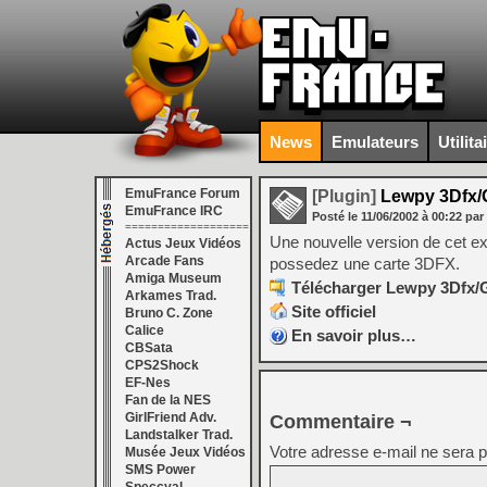
News
Emulateurs
Utilita
EmuFrance Forum
[Plugin]
Lewpy 3Dfx/G
EmuFrance IRC
Posté le
11/06/2002
à
00:22
par
===================
Une nouvelle version de cet ex
Actus Jeux Vidéos
Arcade Fans
possedez une carte 3DFX.
Amiga Museum
Télécharger Lewpy 3Dfx/G
Arkames Trad.
Site officiel
Bruno C. Zone
Calice
En savoir plus…
CBSata
CPS2Shock
EF-Nes
Fan de la NES
GirlFriend Adv.
Commentaire ¬
Landstalker Trad.
Votre adresse e-mail ne sera p
Musée Jeux Vidéos
SMS Power