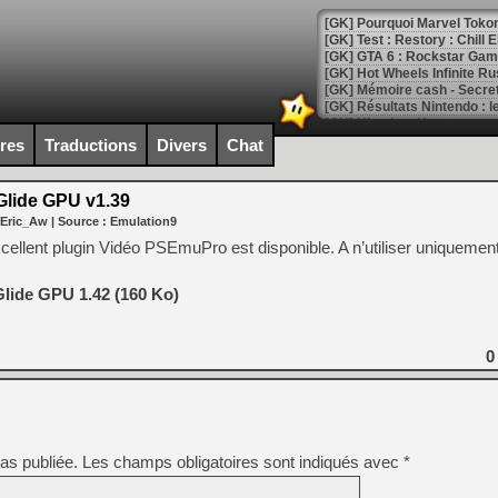
[GK] Pourquoi Marvel Tokon 
[GK] Test : Restory : Chill
[GK] GTA 6 : Rockstar Games
[GK] Hot Wheels Infinite Rus
[GK] Mémoire cash - Secret 
[GK] Résultats Nintendo : 
[GK] Déjà des dégraissage
ires
Traductions
Divers
Chat
[Mo5] Brickboy cherche à r
[GK] Minecraft et ses « Gra
lide GPU v1.39
 Eric_Aw
| Source :
Emulation9
[GK] Beast of Reincarnation
[GK] Ubisoft : fin de parti
cellent plugin Vidéo PSEmuPro est disponible. A n’utiliser uniquemen
[GK] Mémoire cash - Metroid
[GK] Dan Houser (GTA) défe
[GK] Comment EA Sports FC
lide GPU 1.42 (160 Ko)
[GK] Crimson Moon : un Dark
[GK] Isle of Reveries : le j
[GK] Moonlighter 2 : The En
0
[GK] Capcom relance Monste
[Mo5] Deux inédits du Virtu
[GK] Le beat'em up The Walk
as publiée.
Les champs obligatoires sont indiqués avec
*
[GK] Endless Legend 2 : enf