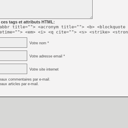
[LS] [PS5] Le WebKit Userl
ces tags et attributs HTML:
abbr title=""> <acronym title=""> <b> <blockquote 
etime=""> <em> <i> <q cite=""> <s> <strike> <stron
[GK] Oubliez Crazy Taxi, S
[LS] [Switch] NSZ 5.0.0 es
Votre nom *
[GK] No More Room in Hell 2
Votre adresse email *
[GK] Un chatbot Atelier Ryz
[GK] Mémoire cash - Splatte
Votre site internet
[GK] Nvidia : le prix des 
[GK] Suikoden Star Leap : 
eaux commentaires par e-mail.
[Mo5] La mini borne d’arc
aux articles par e-mail.