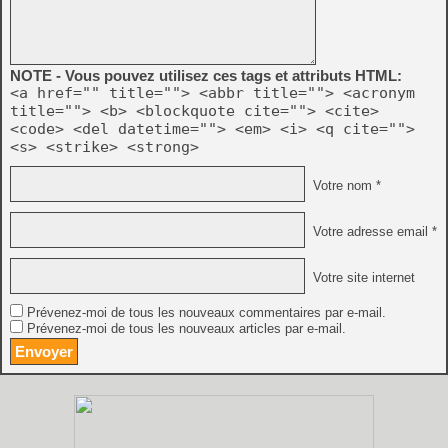
NOTE - Vous pouvez utilisez ces tags et attributs HTML:
<a href="" title=""> <abbr title=""> <acronym
title=""> <b> <blockquote cite=""> <cite>
<code> <del datetime=""> <em> <i> <q cite="">
<s> <strike> <strong>
Votre nom *
Votre adresse email *
Votre site internet
Prévenez-moi de tous les nouveaux commentaires par e-mail.
Prévenez-moi de tous les nouveaux articles par e-mail.