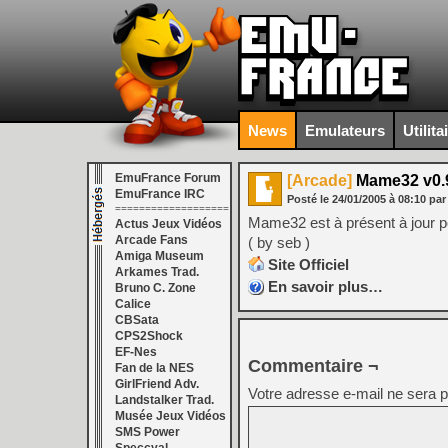
News
Emulateurs
Utilita
EmuFrance Forum
[Arcade]
Mame32 v0.
EmuFrance IRC
Posté le
24/01/2005
à
08:10
par
===================
Mame32 est à présent à jour p
Actus Jeux Vidéos
Arcade Fans
( by seb )
Amiga Museum
Site Officiel
Arkames Trad.
En savoir plus…
Bruno C. Zone
Calice
CBSata
CPS2Shock
EF-Nes
Commentaire ¬
Fan de la NES
GirlFriend Adv.
Votre adresse e-mail ne sera p
Landstalker Trad.
Musée Jeux Vidéos
SMS Power