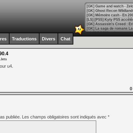
[Mo5] DOOM arrive en cart
[GK] Bethesda fête les 30 
ires
Traductions
Divers
Chat
[GK] Roblox : l'action en B
90.4
[GK] Agenda - GeForce NOW
 Jets
[GK] Devolver Digital en a 
our u4.
[LS] [PS5] ps5-y2jb-autolo
[GK] Pourquoi Marvel Tokon 
[GK] Test : Restory : Chill
0
[GK] GTA 6 : Rockstar Games
[GK] Hot Wheels Infinite Rus
[GK] Mémoire cash - Secret 
[GK] Résultats Nintendo : 
[GK] Déjà des dégraissage
as publiée.
Les champs obligatoires sont indiqués avec
*
[Mo5] Brickboy cherche à r
[GK] Minecraft et ses « Gra