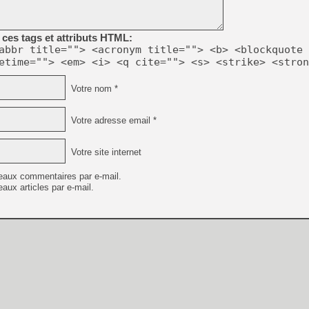
[GK] Beast of Reincarnation
[GK] Ubisoft : fin de parti
[GK] Mémoire cash - Metroid
ces tags et attributs HTML:
[GK] Dan Houser (GTA) défe
[GK] Comment EA Sports FC
abbr title=""> <acronym title=""> <b> <blockquote 
[GK] Crimson Moon : un Dark
etime=""> <em> <i> <q cite=""> <s> <strike> <stron
[GK] Isle of Reveries : le j
[GK] Moonlighter 2 : The En
[GK] Capcom relance Monste
Votre nom *
Votre adresse email *
[Mo5] Deux inédits du Virtu
[GK] Le beat'em up The Walk
Votre site internet
[GK] Endless Legend 2 : enf
eaux commentaires par e-mail.
aux articles par e-mail.
[LS] [PS5] Premiers signes 