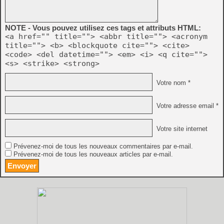
NOTE - Vous pouvez utilisez ces tags et attributs HTML:
<a href="" title=""> <abbr title=""> <acronym
title=""> <b> <blockquote cite=""> <cite>
<code> <del datetime=""> <em> <i> <q cite="">
<s> <strike> <strong>
Votre nom *
Votre adresse email *
Votre site internet
Prévenez-moi de tous les nouveaux commentaires par e-mail.
Prévenez-moi de tous les nouveaux articles par e-mail.