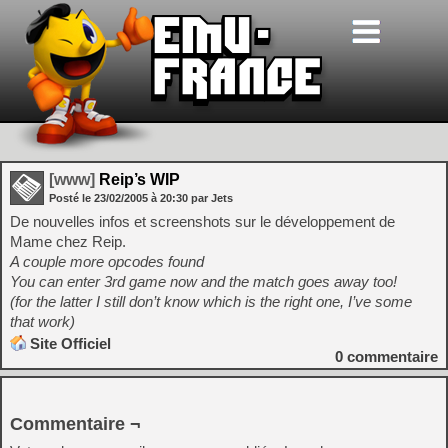
[www]
Reip’s WIP
Posté le
23/02/2005
à
20:30
par Jets
De nouvelles infos et screenshots sur le développement de
Mame chez Reip.
A couple more opcodes found
You can enter 3rd game now and the match goes away too!
(for the latter I still don’t know which is the right one, I’ve some
that work)
Site Officiel
0
commentaire
Commentaire ¬