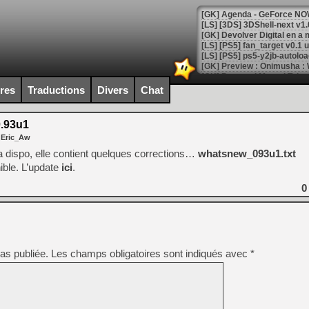
[GK] Agenda - GeForce NOW
[GK] Devolver Digital en a 
[LS] [PS5] ps5-y2jb-autolo
[GK] Pourquoi Marvel Tokon 
[GK] Test : Restory : Chill
ires
Traductions
Divers
Chat
[GK] GTA 6 : Rockstar Games
[GK] Hot Wheels Infinite Rus
[GK] Mémoire cash - Secret 
.93u1
[GK] Résultats Nintendo : 
 Eric_Aw
[GK] Déjà des dégraissage
 dispo, elle contient quelques corrections…
whatsnew_093u1.txt
ble. L’update
ici
.
[Mo5] Brickboy cherche à r
[GK] Minecraft et ses « Gra
0
[GK] Beast of Reincarnation
[GK] Ubisoft : fin de parti
[GK] Mémoire cash - Metroid
[GK] Dan Houser (GTA) défe
[GK] Comment EA Sports FC
as publiée.
Les champs obligatoires sont indiqués avec
[GK] Crimson Moon : un Dark
*
[GK] Isle of Reveries : le j
[GK] Moonlighter 2 : The En
[GK] Capcom relance Monste