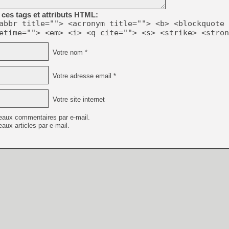
ces tags et attributs HTML:
[Mo5] Deux inédits du Virtu
abbr title=""> <acronym title=""> <b> <blockquote 
[GK] Le beat'em up The Walk
etime=""> <em> <i> <q cite=""> <s> <strike> <stron
[GK] Endless Legend 2 : enf
Votre nom *
[LS] [PS5] Le WebKit Userl
Votre adresse email *
Votre site internet
[GK] Oubliez Crazy Taxi, S
eaux commentaires par e-mail.
[LS] [Switch] NSZ 5.0.0 es
aux articles par e-mail.
[GK] No More Room in Hell 2
[GK] Un chatbot Atelier Ryz