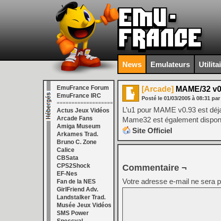
News
Emulateurs
Utilita
EmuFrance Forum
[Arcade]
MAME/32 v0
EmuFrance IRC
Posté le
01/03/2005
à
08:31
par
===================
L’u1 pour MAME v0.93 est déja
Actus Jeux Vidéos
Arcade Fans
Mame32 est également disponi
Amiga Museum
Site Officiel
Arkames Trad.
Bruno C. Zone
Calice
CBSata
CPS2Shock
Commentaire ¬
EF-Nes
Votre adresse e-mail ne sera p
Fan de la NES
GirlFriend Adv.
Landstalker Trad.
Musée Jeux Vidéos
SMS Power