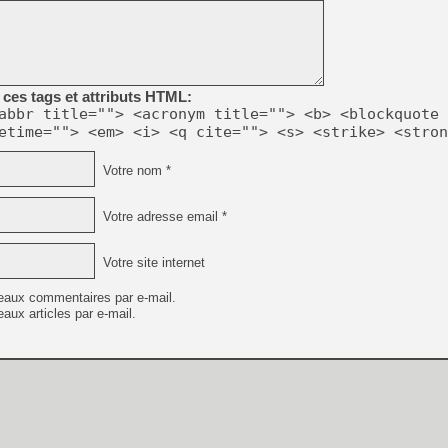
[LS] [PS5] Le WebKit Userl
ces tags et attributs HTML:
abbr title=""> <acronym title=""> <b> <blockquote 
[GK] Oubliez Crazy Taxi, S
etime=""> <em> <i> <q cite=""> <s> <strike> <stron
[LS] [Switch] NSZ 5.0.0 es
Votre nom *
[GK] No More Room in Hell 2
[GK] Un chatbot Atelier Ryz
Votre adresse email *
[GK] Mémoire cash - Splatte
[GK] Nvidia : le prix des 
Votre site internet
[GK] Suikoden Star Leap : 
[Mo5] La mini borne d’arc
eaux commentaires par e-mail.
aux articles par e-mail.