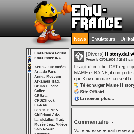
News
Emulateurs
Utilita
EmuFrance Forum
[Divers]
History.dat v
EmuFrance IRC
Posté le
03/03/2005
à
23:33
par
===================
Il sagit d’un ficher DAT regrou
Actus Jeux Vidéos
Arcade Fans
MAME et RAINE, il comporte aus
Amiga Museum
que Klov.com dans un seul fichi
Arkames Trad.
Télécharger Mame History
Bruno C. Zone
Calice
Site Officiel
CBSata
En savoir plus…
CPS2Shock
EF-Nes
Fan de la NES
GirlFriend Adv.
Landstalker Trad.
Commentaire ¬
Musée Jeux Vidéos
SMS Power
Votre adresse e-mail ne sera p