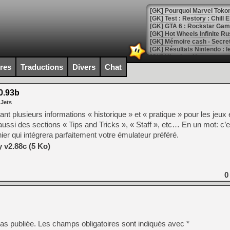
[GK] Pourquoi Marvel Tokon 
[GK] Test : Restory : Chill
[GK] GTA 6 : Rockstar Games
[GK] Hot Wheels Infinite Rus
[GK] Mémoire cash - Secret 
[GK] Résultats Nintendo : 
[GK] Déjà des dégraissage
ires
Traductions
Divers
Chat
[Mo5] Brickboy cherche à r
[GK] Minecraft et ses « Gra
0.93b
 Jets
[GK] Beast of Reincarnation
[GK] Ubisoft : fin de parti
pant plusieurs informations « historique » et « pratique » pour les jeu
[GK] Mémoire cash - Metroid
si des sections « Tips and Tricks », « Staff », etc… En un mot: c’es
[GK] Dan Houser (GTA) défe
er qui intégrera parfaitement votre émulateur préféré.
[GK] Comment EA Sports FC
[GK] Crimson Moon : un Dark
 v2.88c (5 Ko)
[GK] Isle of Reveries : le j
[GK] Moonlighter 2 : The En
[GK] Capcom relance Monste
0
[Mo5] Deux inédits du Virtu
[GK] Le beat'em up The Walk
as publiée.
Les champs obligatoires sont indiqués avec
*
[GK] Endless Legend 2 : enf