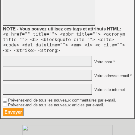
NOTE - Vous pouvez utilisez ces tags et attributs HTML:
<a href="" title=""> <abbr title=""> <acronym
title=""> <b> <blockquote cite=""> <cite>
<code> <del datetime=""> <em> <i> <q cite="">
<s> <strike> <strong>
Votre nom *
Votre adresse email *
Votre site internet
Prévenez-moi de tous les nouveaux commentaires par e-mail.
Prévenez-moi de tous les nouveaux articles par e-mail.