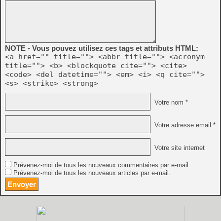
NOTE - Vous pouvez utilisez ces tags et attributs HTML:
<a href="" title=""> <abbr title=""> <acronym
title=""> <b> <blockquote cite=""> <cite>
<code> <del datetime=""> <em> <i> <q cite="">
<s> <strike> <strong>
Votre nom *
Votre adresse email *
Votre site internet
Prévenez-moi de tous les nouveaux commentaires par e-mail.
Prévenez-moi de tous les nouveaux articles par e-mail.