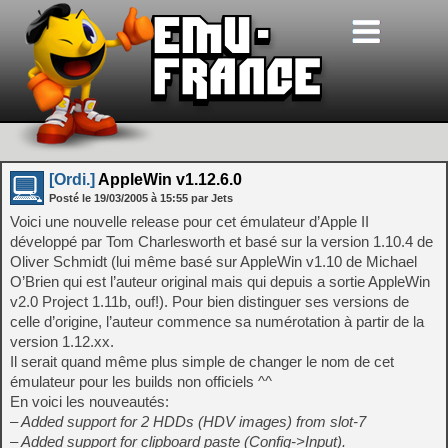
[Ordi.]
AppleWin v1.12.6.0
Posté le
19/03/2005
à
15:55
par Jets
Voici une nouvelle release pour cet émulateur d’Apple II
développé par Tom Charlesworth et basé sur la version 1.10.4 de
Oliver Schmidt (lui même basé sur AppleWin v1.10 de Michael
O’Brien qui est l’auteur original mais qui depuis a sortie AppleWin
v2.0 Project 1.11b, ouf!). Pour bien distinguer ses versions de
celle d’origine, l’auteur commence sa numérotation à partir de la
version 1.12.xx.
Il serait quand même plus simple de changer le nom de cet
émulateur pour les builds non officiels ^^
En voici les nouveautés:
– Added support for 2 HDDs (HDV images) from slot-7
– Added support for clipboard paste (Config->Input).