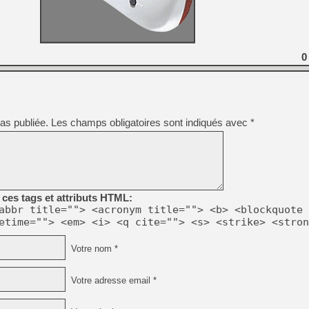
[GK] Moonlighter 2 : The En
[GK] Capcom relance Monste
0
[GK] Le beat'em up The Walk
[GK] Endless Legend 2 : enf
as publiée.
Les champs obligatoires sont indiqués avec
*
[LS] [PS5] Le WebKit Userl
[GK] Oubliez Crazy Taxi, S
[LS] [Switch] NSZ 5.0.0 es
ces tags et attributs HTML:
abbr title=""> <acronym title=""> <b> <blockquote 
etime=""> <em> <i> <q cite=""> <s> <strike> <stron
Votre nom *
Votre adresse email *