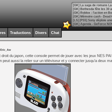
[GK] Bethesda fête les 30 
[GK] Roblox : l'action en B
[GK] Agenda - GeForce NOW
[GK] Devolver Digital en a 
ires
Traductions
Divers
Chat
[LS] [PS5] ps5-y2jb-autolo
[GK] Pourquoi Marvel Tokon 
 Eric_Aw
[GK] Test : Restory : Chill
[GK] GTA 6 : Rockstar Games
 droit du japon, cette console permet de jouer avec les jeux NES PA
[GK] Hot Wheels Infinite Rus
 on peut aussi la relier sur un téléviseur et y connecter jusqu’a deux 
[GK] Mémoire cash - Secret 
[GK] Résultats Nintendo : 
[GK] Déjà des dégraissage
[GK] Minecraft et ses « Gra
[GK] Beast of Reincarnation
[GK] Ubisoft : fin de parti
[GK] Mémoire cash - Metroid
[GK] Dan Houser (GTA) défe
[GK] Comment EA Sports FC
[GK] Crimson Moon : un Dark
[GK] Isle of Reveries : le j