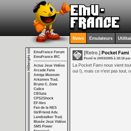
News
Emulateurs
Utilita
EmuFrance Forum
[Retro.]
Pocket Fami
EmuFrance IRC
Posté le
24/03/2005
à
18:18
par
===================
La Pocket Fami nous vient tout
Actus Jeux Vidéos
Arcade Fans
oui !), mais ce n’est pas tout,
Amiga Museum
Arkames Trad.
Bruno C. Zone
Calice
CBSata
CPS2Shock
EF-Nes
Fan de la NES
GirlFriend Adv.
Landstalker Trad.
Musée Jeux Vidéos
SMS Power