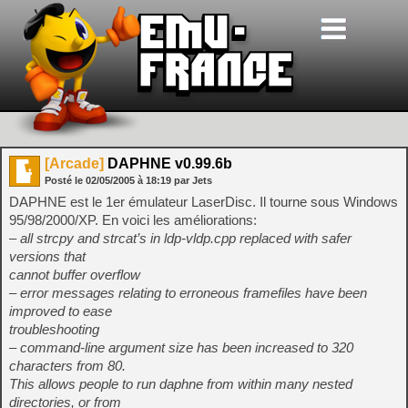
[Arcade]
DAPHNE v0.99.6b
Posté le
02/05/2005
à
18:19
par Jets
DAPHNE est le 1er émulateur LaserDisc. Il tourne sous Windows
95/98/2000/XP. En voici les améliorations:
– all strcpy and strcat’s in ldp-vldp.cpp replaced with safer
versions that
cannot buffer overflow
– error messages relating to erroneous framefiles have been
improved to ease
troubleshooting
– command-line argument size has been increased to 320
characters from 80.
This allows people to run daphne from within many nested
directories, or from