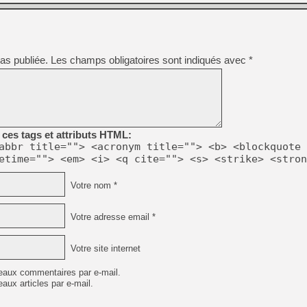
[GK] Déjà des dégraissage
[Mo5] Brickboy cherche à r
[GK] Minecraft et ses « Gra
[GK] Beast of Reincarnation
as publiée.
Les champs obligatoires sont indiqués avec
*
[GK] Ubisoft : fin de parti
[GK] Mémoire cash - Metroid
[GK] Dan Houser (GTA) défe
[GK] Comment EA Sports FC
[GK] Crimson Moon : un Dark
[GK] Isle of Reveries : le j
[GK] Moonlighter 2 : The En
ces tags et attributs HTML:
[GK] Capcom relance Monste
abbr title=""> <acronym title=""> <b> <blockquote 
etime=""> <em> <i> <q cite=""> <s> <strike> <stron
Votre nom *
[Mo5] Deux inédits du Virtu
[GK] Le beat'em up The Walk
[LTF] Eté 2026 - Séquence 
Votre adresse email *
Votre site internet
eaux commentaires par e-mail.
aux articles par e-mail.