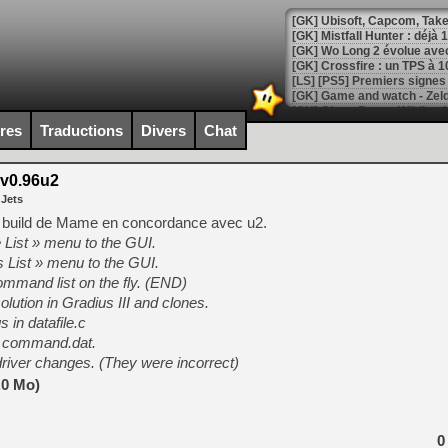
[GK] Mistfall Hunter : déjà 
[GK] Wo Long 2 évolue avec
[GK] Crossfire : un TPS à 100
[LS] [PS5] Premiers signes 
ires
Traductions
Divers
Chat
v0.96u2
[Mo5] DOOM arrive en cart
 Jets
[GK] Bethesda fête les 30 
[GK] Roblox : l'action en B
 build de Mame en concordance avec u2.
List » menu to the GUI.
List » menu to the GUI.
[GK] Agenda - GeForce NOW
mmand list on the fly. (END)
[GK] Devolver Digital en a 
olution in Gradius III and clones.
 in datafile.c
[LS] [PS5] ps5-y2jb-autolo
h command.dat.
[GK] Pourquoi Marvel Tokon 
ver changes. (They were incorrect)
[GK] Test : Restory : Chill
[GK] GTA 6 : Rockstar Games
.0 Mo)
[GK] Hot Wheels Infinite Rus
[GK] Mémoire cash - Secret 
[GK] Résultats Nintendo : 
0