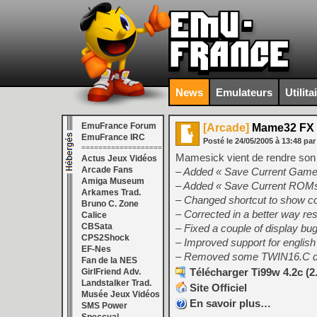
News
Emulateurs
Utilita
EmuFrance Forum
[Arcade]
Mame32 FX 
EmuFrance IRC
Posté le
24/05/2005
à
13:48
par
===================
Mamesick vient de rendre son
Actus Jeux Vidéos
Arcade Fans
– Added « Save Current Game 
Amiga Museum
– Added « Save Current ROMs 
Arkames Trad.
– Changed shortcut to show co
Bruno C. Zone
– Corrected in a better way res
Calice
CBSata
– Fixed a couple of display bugs
CPS2Shock
– Improved support for englis
EF-Nes
– Removed some TWIN16.C dri
Fan de la NES
Télécharger Ti99w 4.2c (2
GirlFriend Adv.
Landstalker Trad.
Site Officiel
Musée Jeux Vidéos
En savoir plus…
SMS Power