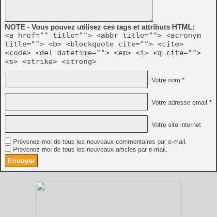
NOTE - Vous pouvez utilisez ces tags et attributs HTML:
<a href="" title=""> <abbr title=""> <acronym
title=""> <b> <blockquote cite=""> <cite>
<code> <del datetime=""> <em> <i> <q cite="">
<s> <strike> <strong>
Votre nom *
Votre adresse email *
Votre site internet
Prévenez-moi de tous les nouveaux commentaires par e-mail.
Prévenez-moi de tous les nouveaux articles par e-mail.