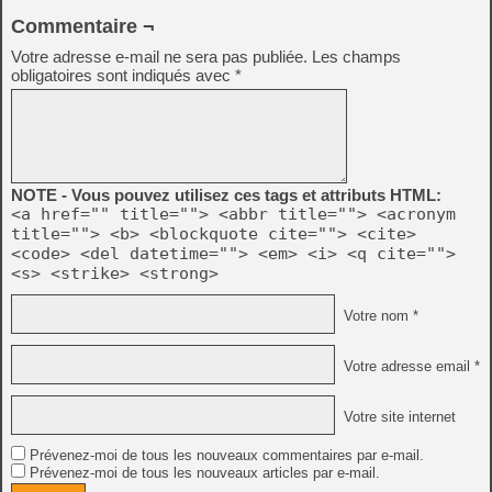
Commentaire ¬
Votre adresse e-mail ne sera pas publiée.
Les champs
obligatoires sont indiqués avec
*
NOTE - Vous pouvez utilisez ces tags et attributs HTML:
<a href="" title=""> <abbr title=""> <acronym
title=""> <b> <blockquote cite=""> <cite>
<code> <del datetime=""> <em> <i> <q cite="">
<s> <strike> <strong>
Votre nom *
Votre adresse email *
Votre site internet
Prévenez-moi de tous les nouveaux commentaires par e-mail.
Prévenez-moi de tous les nouveaux articles par e-mail.