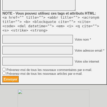
NOTE - Vous pouvez utilisez ces tags et attributs HTML:
<a href="" title=""> <abbr title=""> <acronym
title=""> <b> <blockquote cite=""> <cite>
<code> <del datetime=""> <em> <i> <q cite="">
<s> <strike> <strong>
Votre nom *
Votre adresse email *
Votre site internet
Prévenez-moi de tous les nouveaux commentaires par e-mail.
Prévenez-moi de tous les nouveaux articles par e-mail.