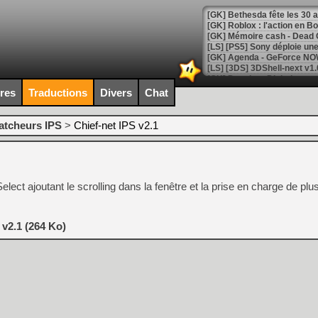
[GK] Bethesda fête les 30 
[GK] Roblox : l'action en B
[GK] Agenda - GeForce NOW
[GK] Devolver Digital en a 
ires
Traductions
Divers
Chat
[LS] [PS5] ps5-y2jb-autolo
[GK] Pourquoi Marvel Tokon 
atcheurs IPS
>
Chief-net IPS v2.1
[GK] Test : Restory : Chill
[GK] GTA 6 : Rockstar Games
[GK] Hot Wheels Infinite Rus
[GK] Mémoire cash - Secret 
[GK] Résultats Nintendo : 
Select ajoutant le scrolling dans la fenêtre et la prise en charge de plu
[GK] Déjà des dégraissage
[Mo5] Brickboy cherche à r
 v2.1 (264 Ko)
[GK] Minecraft et ses « Gra
[GK] Beast of Reincarnation
[GK] Ubisoft : fin de parti
[GK] Mémoire cash - Metroid
[GK] Dan Houser (GTA) défe
[GK] Comment EA Sports FC
[GK] Crimson Moon : un Dark
[GK] Isle of Reveries : le j