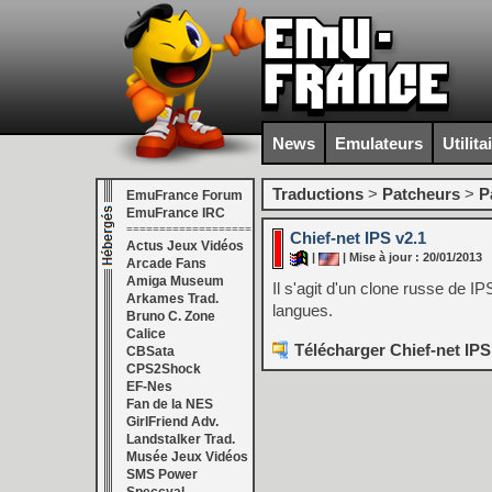
News
Emulateurs
Utilita
Traductions
>
Patcheurs
>
P
EmuFrance Forum
EmuFrance IRC
===================
Chief-net IPS v2.1
Actus Jeux Vidéos
|
| Mise à jour : 20/01/2013
Arcade Fans
Amiga Museum
Il s'agit d'un clone russe de IP
Arkames Trad.
langues.
Bruno C. Zone
Calice
Télécharger Chief-net IPS
CBSata
CPS2Shock
EF-Nes
Fan de la NES
GirlFriend Adv.
Landstalker Trad.
Musée Jeux Vidéos
SMS Power