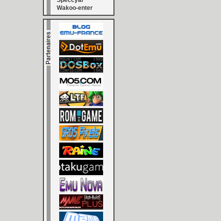
Speccyal
Wakoo-enter