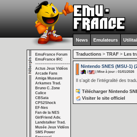
News
Emulateurs
Utilita
Traductions
>
TRAF
>
Les t
EmuFrance Forum
EmuFrance IRC
===================
Nintendo SNES (MSU-1) (2
Actus Jeux Vidéos
|
| Mise à jour : 01/01/2026
Arcade Fans
Amiga Museum
Il s'agit de l'intégralité des 
Arkames Trad.
Bruno C. Zone
Télécharger Nintendo SNE
Calice
Visiter le site officiel
CBSata
CPS2Shock
EF-Nes
Fan de la NES
GirlFriend Adv.
Landstalker Trad.
Musée Jeux Vidéos
SMS Power