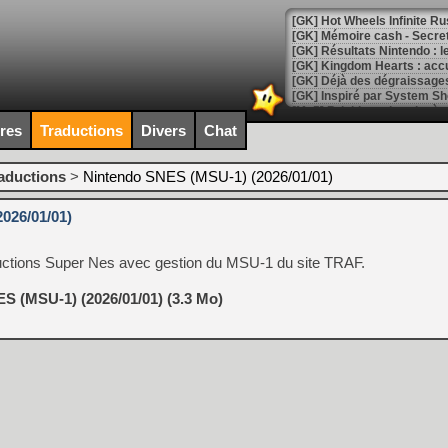
[GK] Hot Wheels Infinite Rus
[GK] Mémoire cash - Secret 
[GK] Résultats Nintendo : 
[GK] Déjà des dégraissage
[Mo5] Brickboy cherche à r
[GK] Minecraft et ses « Gra
ires
Traductions
Divers
Chat
[GK] Beast of Reincarnation
[GK] Ubisoft : fin de parti
raductions
>
Nintendo SNES (MSU-1) (2026/01/01)
[GK] Mémoire cash - Metroid
[GK] Dan Houser (GTA) défe
026/01/01)
[GK] Comment EA Sports FC
[GK] Crimson Moon : un Dark
[GK] Isle of Reveries : le j
traductions Super Nes avec gestion du MSU-1 du site TRAF.
[GK] Moonlighter 2 : The En
[GK] Capcom relance Monste
S (MSU-1) (2026/01/01) (3.3 Mo)
[Mo5] Deux inédits du Virtu
[GK] Le beat'em up The Walk
[GK] Endless Legend 2 : enf