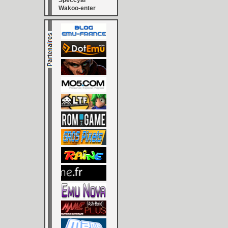
Speccyal
Wakoo-enter