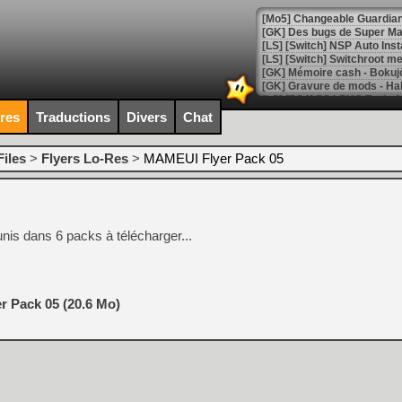
[Mo5] Changeable Guardian 
[GK] Des bugs de Super Mar
[LS] [Switch] NSP Auto Inst
ires
Traductions
Divers
Chat
[GK] La saga horrifique Am
iles
>
Flyers Lo-Res
>
MAMEUI Flyer Pack 05
[GK] Le portage de Super M
[Mo5] Le jeu de course fut
[GK] Guillermo del Toro ado
unis dans 6 packs à télécharger...
[LTF] Eté 2026 - Séquence 
[GK] Mistfall Hunter : déjà 
[GK] Wo Long 2 évolue avec
[GK] Crossfire : un TPS à 100
 Pack 05 (20.6 Mo)
[LS] [PS5] Premiers signes 