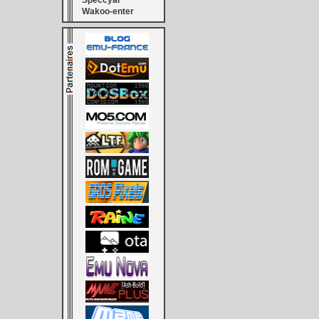
Speccyal
Wakoo-enter