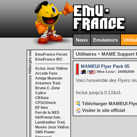
News
Emulateurs
Utilita
Utilitaires
>
MAME Support F
EmuFrance Forum
EmuFrance IRC
===================
MAMEUI Flyer Pack 05
Actus Jeux Vidéos
|
| Mise à jour : 24/08/2009
Arcade Fans
Amiga Museum
Voici l'ensemble des Flyers ré
Arkames Trad.
Bruno C. Zone
Inclus jusqu'à 0.133u3.
Calice
CBSata
CPS2Shock
Télécharger MAMEUI Flyer
EF-Nes
Visiter le site officiel
Fan de la NES
GirlFriend Adv.
Landstalker Trad.
Musée Jeux Vidéos
SMS Power