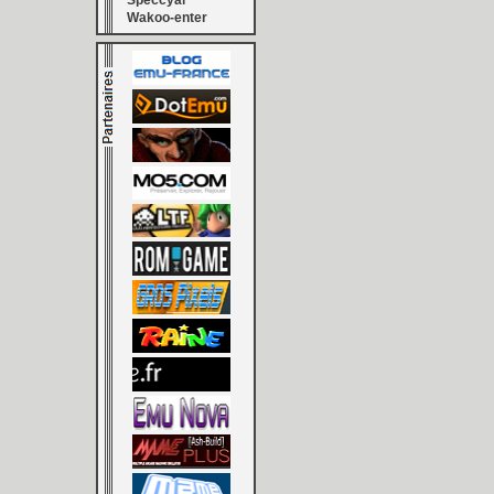
Speccyal
Wakoo-enter